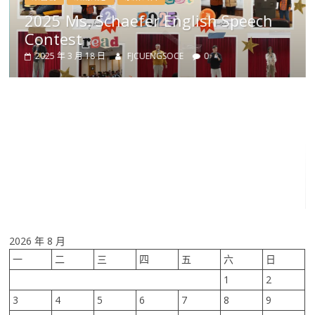
nglish Speech
CE
0
榮譽榜
系所公告
114學年度輔大英研所招
2024 年 10 月 7 日
FJCUENGSOCE
2026 年 8 月
一
二
三
四
五
六
日
1
2
3
4
5
6
7
8
9