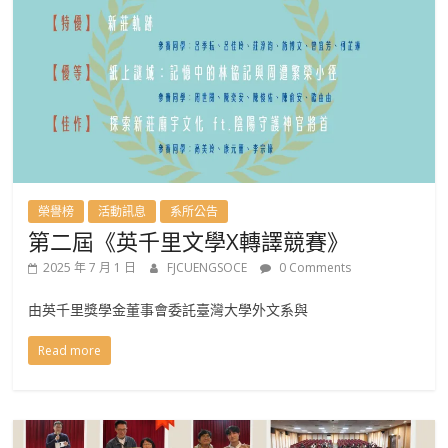
班
榮譽榜
活動訊息
系所公告
第二屆《英千里文學X轉譯競賽》
2025 年 7 月 1 日
FJCUENGSOCE
0 Comments
由英千里獎學金董事會委託臺灣大學外文系與
Read more