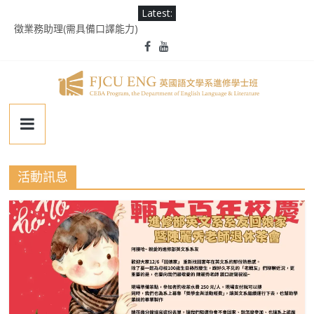
Skip
Latest:
to
徵業務助理(需具備口譯能力)
content
2025 Ms. Schaefer English Speech Contest
輔大百年校慶｜進修部英文系系友回娘家暨陳麗秀老師退休茶會
第二屆《英千里文學X轉譯競賽》
為受災民眾祈禱，願平安恢復
輔
仁
活動訊息
大
學
英