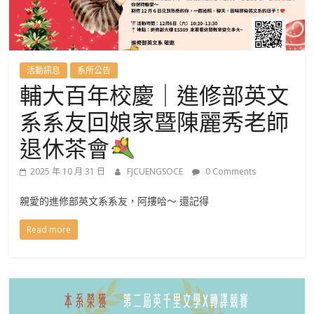
國
語
文
活動訊息
系所公告
輔大百年校慶｜進修部英文
學
系系友回娘家暨陳麗秀老師
系
退休茶會
2025 年 10 月 31 日
FJCUENGSOCE
0 Comments
進
親愛的進修部英文系系友，阿摟哈～ 還記得
修
Read more
學
士