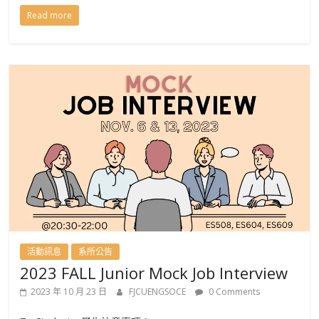
Read more
活動訊息
系所公告
2023 FALL Junior Mock Job Interview
2023 年 10 月 23 日
FJCUENGSOCE
0 Comments