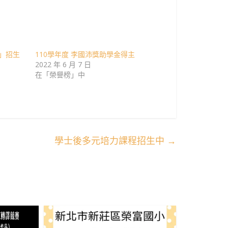
」招生
110學年度 李國沛獎助學金得主
2022 年 6 月 7 日
在「榮譽榜」中
學士後多元培力課程招生中
→