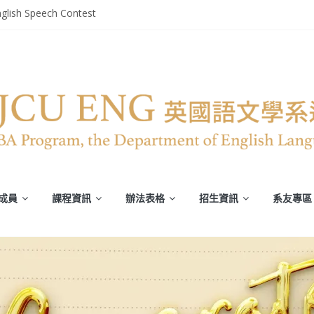
譯能力)
glish Speech Contest
部英文系系友回娘家暨陳麗秀老師退休茶會
轉譯競賽》
平安恢復
成員
課程資訊
辦法表格
招生資訊
系友專區