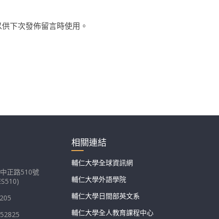
以供下次發佈留言時使用。
相關連結
輔仁大學全球資訊網
中正路510號
輔仁大學外語學院
S510)
輔仁大學日間部英文系
205
輔仁大學全人教育課程中心
052825