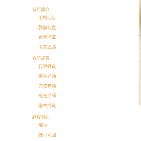
英
系所簡介
系所宗旨
國
教學特色
系所沿革
語
未來出路
文
系所成員
行政職員
學
專任老師
兼任老師
系
班級導師
學會成員
進
課程資訊
課表
修
課程地圖