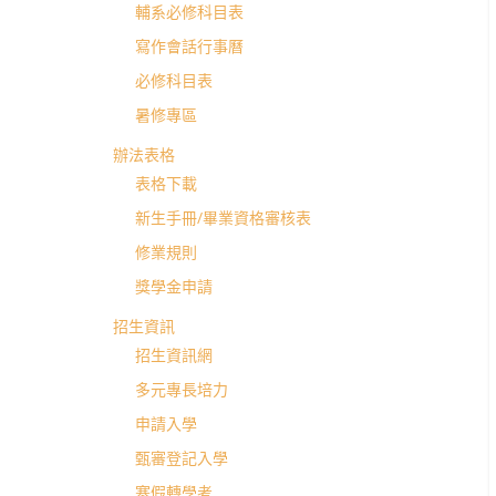
學
輔系必修科目表
寫作會話行事曆
士
必修科目表
暑修專區
班
辦法表格
表格下載
新生手冊/畢業資格審核表
修業規則
獎學金申請
招生資訊
招生資訊網
多元專長培力
申請入學
甄審登記入學
寒假轉學考