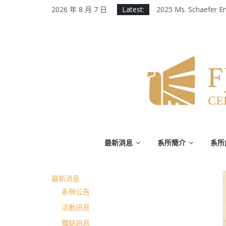
徵業務助理(需具備口
Skip
2026 年 8 月 7 日
Latest:
2025 Ms. Schaefer En
to
輔大百年校慶｜進修
content
第二屆《英千里文學X
為受災民眾祈禱，願
輔
最新消息
系所簡介
系所
仁
最新消息
大
系辦公告
學
活動訊息
職缺訊息