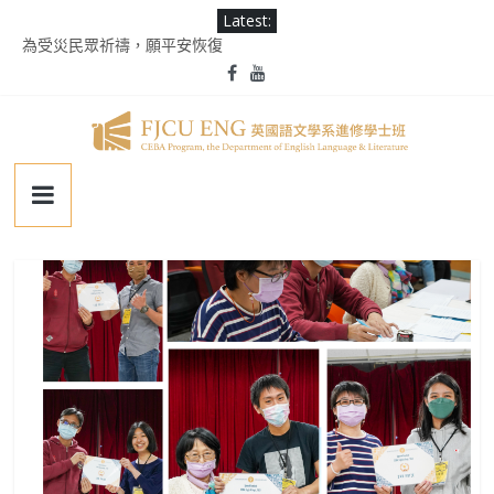
Skip
Latest:
to
為受災民眾祈禱，願平安恢復
content
徵業務助理(需具備口譯能力)
2025 Ms. Schaefer English Speech Contest
輔大百年校慶｜進修部英文系系友回娘家暨陳麗秀老師退休茶會
第二屆《英千里文學X轉譯競賽》
輔
仁
大
學
英