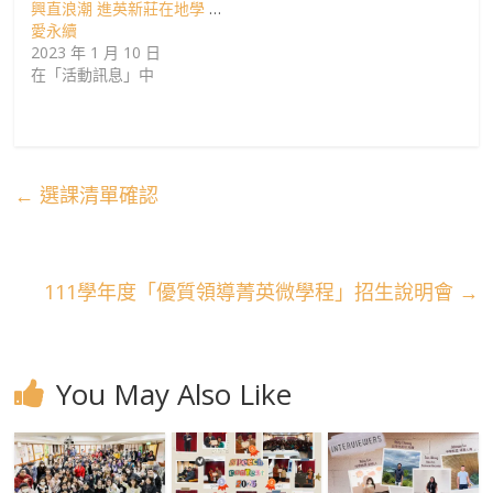
興直浪潮 進英新莊在地學 讓
愛永續
2023 年 1 月 10 日
在「活動訊息」中
←
選課清單確認
111學年度「優質領導菁英微學程」招生說明會
→
You May Also Like