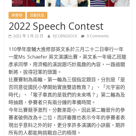
國
語
榮譽榜
活動訊息
2022 Speech Contest
文
2022 年 3 月 22 日
FJCUENGSOCE
0 Comments
學
110學年度輔大進修部英文系於三月二十二日舉行一年
一度Ms. Schaefer 英文演講比賽，英文系一年級乙班龍
系
彥承同學，用流暢的演說跟巧妙風趣的內容，一路過關
斬將，拔得冠軍的頭籌。
進
比賽賽制為兩輪，第一輪為三個指定題目，分別是「是
否同意從國民小學開始實施雙語教育？」、「元宇宙的
修
時代」、「電子車真的是我們的未來嗎？」第二輪為及
時抽題，參賽者只有兩分鐘的準備時間。
今年比賽競爭激烈，分數差距小，因此第二輪晉升的參
學
賽者破例改為十二位，而評審團也表示今年的參賽者表
現出乎意料之外的好，更分享許多演講的小訣竅，期許
士
所有的人都能夠挑戰自己的極限。