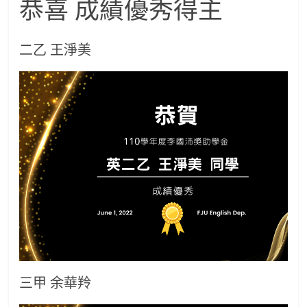
恭喜 成績優秀得主
班
二乙 王淨美
三甲 余華羚