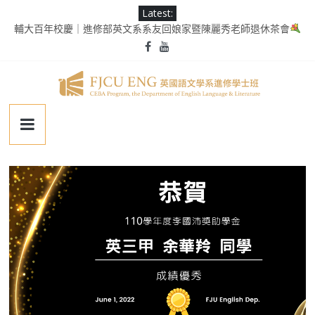
Skip
Latest:
to
輔大百年校慶｜進修部英文系系友回娘家暨陳麗秀老師退休茶會
content
第二屆《英千里文學X轉譯競賽》
為受災民眾祈禱，願平安恢復
徵業務助理(需具備口譯能力)
2025 Ms. Schaefer English Speech Contest
輔
仁
大
學
英