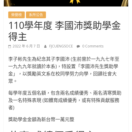
國
語
榮譽榜
系所公告
110學年度 李國沛獎助學金
文
得主
學
2022 年 6 月 7 日
FJCUENGSOCE
0 Comments
李子彬先生為紀念其子李國沛 (生前曾於一九九七年至
系
一九九九年就讀於本系)，特設置「李國沛先生獎助學
金」，以獎勵英文系在校同學努力向學，回饋社會大
進
眾。
修
每學年度五個名額，包含兩名成績優秀、兩名清寒獎助
及一名特殊表現 (如體育成績優秀，或有特殊貢獻服務
者)
學
獎助學金金額為新台幣一萬元整
士