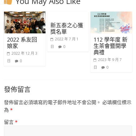
You May Also Like
新五泰之心獲
獎名單
2022 系友回
112 學年度 新
2022 年 7 月 1
娘家
生茶會暨開學
日
0
典禮
2022 年 12 月 3
2023 年 9 月 7
日
0
日
0
發佈留言
發佈留言必須填寫的電子郵件地址不會公開。
必填欄位標示
為
*
留言
*