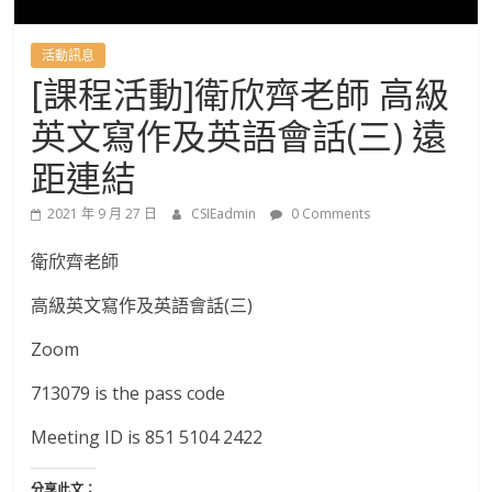
國
語
活動訊息
[課程活動]衛欣齊老師 高級
文
英文寫作及英語會話(三) 遠
學
距連結
2021 年 9 月 27 日
CSIEadmin
0 Comments
系
衛欣齊老師
進
高級英文寫作及英語會話(三)
修
Zoom
713079 is the pass code
學
Meeting ID is 851 5104 2422
士
分享此文：