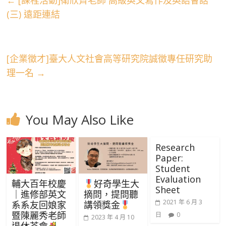
←
[課程活動]衛欣齊老師 高級英文寫作及英語會話
(三) 遠距連結
[企業徵才]臺大人文社會高等研究院誠徵專任研究助
理一名
→
You May Also Like
Research
Paper:
Student
Evaluation
輔大百年校慶
好奇學生大
Sheet
｜進修部英文
摘問，提問聽
2021 年 6 月 3
系系友回娘家
講領獎金
暨陳麗秀老師
日
0
2023 年 4 月 10