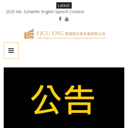
Skip
Latest:
to
2025 Ms. Schaefer English Speech Contest
content
輔大百年校慶｜進修部英文系系友回娘家暨陳麗秀老師退休茶會
第二屆《英千里文學X轉譯競賽》
為受災民眾祈禱，願平安恢復
徵業務助理(需具備口譯能力)
輔
仁
大
學
英