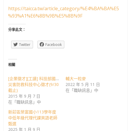
班
https://taicca.tw/article_category/%E4%BA%BA%E5
%93%A1%E6%8B%9B%E5%8B%9F
分享此文：
Twitter
Facebook
相關
[企業徵才][工讀] 科技部國家
輔大一粒麥
災害防救科技中心徵才(9/30
2022 年 5 月 11 日
截止)
在「職缺訊息」中
2015 年 9 月 7 日
在「職缺訊息」中
新莊區榮富國小113學年度
中低年級代理代課英語老師
甄選
2025 年 1 月 9 日