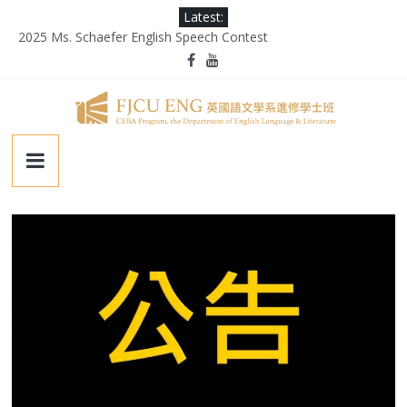
Skip
Latest:
to
2025 Ms. Schaefer English Speech Contest
content
輔大百年校慶｜進修部英文系系友回娘家暨陳麗秀老師退休茶會
第二屆《英千里文學X轉譯競賽》
為受災民眾祈禱，願平安恢復
徵業務助理(需具備口譯能力)
輔
仁
大
學
英