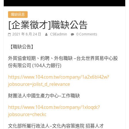
國
語
職缺訊息
[企業徵才]職缺公告
文
2021 年 8 月 24 日
CSIEadmin
0 Comments
學
【職缺公告】
系
外貿協會短期、約聘、外包職缺 –台北世界貿易中心股
份有限公司 (104人力銀行)
進
https://www.104.com.tw/company/1a2x6bl42w?
jobsource=jolist_d_relevance
修
財團法人中國生產力中心–工作職缺
學
https://www.104.com.tw/company/1xloqdc?
jobsource=checkc
士
文化部所屬行政法人–文化內容策進院 招募人才