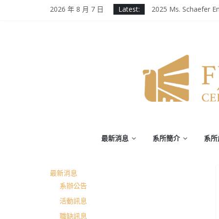
Skip
2026 年 8 月 7 日
Latest:
2025 Ms. Schaefer En
to
輔大百年校慶｜進修
content
第二屆《英千里文學X
為受災民眾祈禱，願
徵業務助理(需具備口
輔
最新消息
系所簡介
系所
仁
最新消息
大
系辦公告
學
活動訊息
職缺訊息