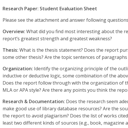
Research Paper: Student Evaluation Sheet
Please see the attachment and answer following question
Overview:
What did you find most interesting about the r
report’s greatest strength and greatest weakness?
Thesis:
What is the thesis statement? Does the report pursu
some other thesis? Are the topic sentences of paragraphs 
Organization:
Identify the organizing principle of the outl
inductive or deductive logic, some combination of the abov
Does the report follow through with the organization of t
MLA or APA style? Are there any points you think the repo
Research &
Documentation:
Does the research seem adeq
make good use of library database resources? Are the sour
the report to avoid plagiarism? Does the list of works cited
least two different kinds of sources (e.g., book, magazine ar