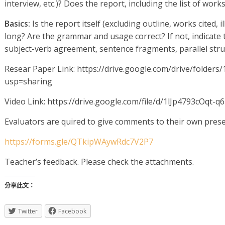
interview, etc.)? Does the report, including the list of wor
Basics:
Is the report itself (excluding outline, works cited, 
long? Are the grammar and usage correct? If not, indicate t
subject-verb agreement, sentence fragments, parallel struct
Resear Paper Link: https://drive.google.com/drive/folde
usp=sharing
Video Link: https://drive.google.com/file/d/1lJp4793cOq
Evaluators are quired to give comments to their own prese
https://forms.gle/QTkipWAywRdc7V2P7
Teacher’s feedback. Please check the attachments.
分享此文：
Twitter
Facebook