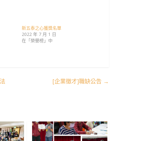
新五泰之心獲獎名單
2022 年 7 月 1 日
在「榮譽榜」中
辦法
[企業徵才]職缺公告
→