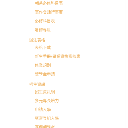
學
輔系必修科目表
寫作會話行事曆
士
必修科目表
暑修專區
班
辦法表格
表格下載
新生手冊/畢業資格審核表
修業規則
獎學金申請
招生資訊
招生資訊網
多元專長培力
申請入學
甄審登記入學
寒假轉學考