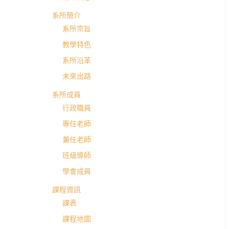
英
系所簡介
系所宗旨
國
教學特色
系所沿革
語
未來出路
文
系所成員
行政職員
學
專任老師
兼任老師
系
班級導師
學會成員
進
課程資訊
課表
修
課程地圖