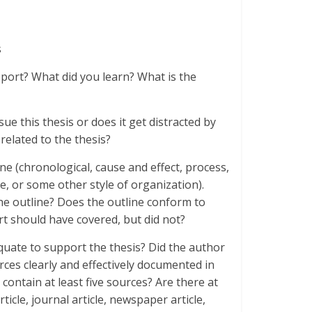
s
eport? What did you learn? What is the
e this thesis or does it get distracted by
related to the thesis?
ine (chronological, cause and effect, process,
e, or some other style of organization).
he outline? Does the outline conform to
rt should have covered, but did not?
uate to support the thesis? Did the author
ces clearly and effectively documented in
 contain at least five sources? Are there at
ticle, journal article, newspaper article,