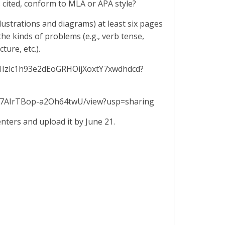
ks cited, conform to MLA or APA style?
illustrations and diagrams) at least six pages
he kinds of problems (e.g., verb tense,
ure, etc.).
rs/1Izlc1h93e2dEoGRHOijXoxtY7xwdhdcd?
t-q67AIrTBop-a2Oh64twU/view?usp=sharing
nters and upload it by June 21.