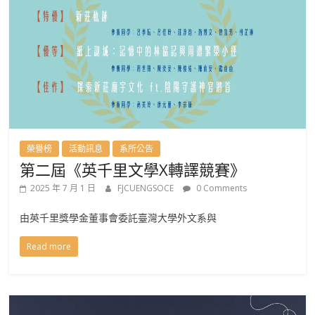
班
榮譽榜
活動訊息
系所公告
第二屆《英千里文學X轉譯競賽》
2025 年 7 月 1 日
FJCUENGSOCE
0 Comments
由英千里獎學金董事會委託臺灣大學外文系與
Read more