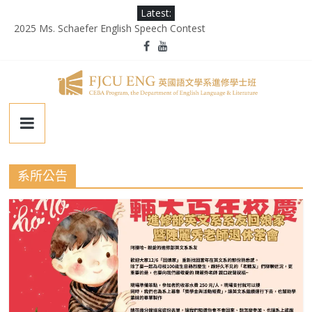
Skip
Latest:
to
2025 Ms. Schaefer English Speech Contest
content
輔大百年校慶｜進修部英文系系友回娘家暨陳麗秀老師退休茶會
第二屆《英千里文學X轉譯競賽》
為受災民眾祈禱，願平安恢復
徵業務助理(需具備口譯能力)
輔
仁
系所公告
大
學
英