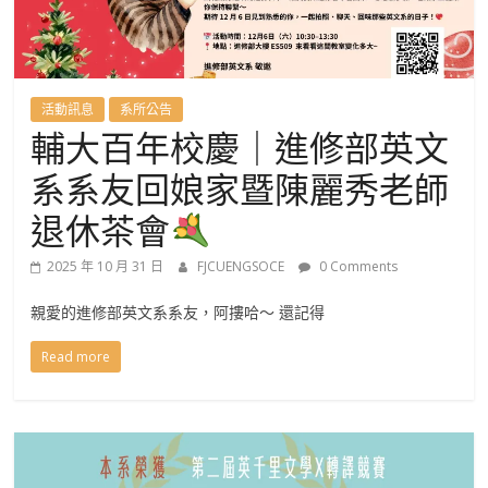
國
語
文
活動訊息
系所公告
輔大百年校慶｜進修部英文
學
系系友回娘家暨陳麗秀老師
系
退休茶會
2025 年 10 月 31 日
FJCUENGSOCE
0 Comments
進
親愛的進修部英文系系友，阿摟哈～ 還記得
修
Read more
學
士