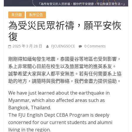
國
語
未分類
系所公告
為受災民眾祈禱，願平安恢
文
復
學
2025 年 3 月 28 日
FJCUENGSOCE
0 Comments
剛剛得知緬甸發生地震，泰國曼谷等地區也受到影響，
系
系上非常關心目前在校生以及旅居當地的進英系友。
誠摯希望大家與家人都平安無恙。若有任何需要系上協
進
助的地方，請隨時與我們聯絡，我們會盡力提供協助。
修
We have just learned about the earthquake in
Myanmar, which also affected areas such as
Bangkok, Thailand.
學
The FJU English Dept CEBA Program is deeply
concerned for our current students and alumni
士
living in the region.