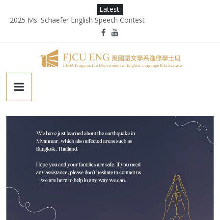
Skip
Latest:
to
2025 Ms. Schaefer English Speech Contest
content
輔大百年校慶｜進修部英文系系友回娘家暨陳麗秀老師退休茶會
第二屆《英千里文學X轉譯競賽》
為受災民眾祈禱，願平安恢復
徵業務助理(需具備口譯能力)
輔
仁
大
學
英