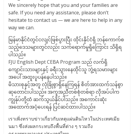
We sincerely hope that you and your families are
班
safe. If you need any assistance, please don’t
hesitate to contact us — we are here to help in any
way we can.
မြန်မာနိုင်ငံတွင်ငလျင်ဖြစ်ပွားပြီး ထိုင်းနိုင်ငံရှိ ဘန်ကောက်စ
သည့်ဒေသများတွင်လည်း သက်ရောက်မှုရှိကြောင်း သိရှိရ
ပါသည်။
FJU English Dept CEBA Program သည် လက်ရှိ
ကျောင်းသားများနှင့် ခရီးသွားနေထိုင်သူ ဘွဲ့ရသမားများ
အပေါ် အထူးပူပန်နေပါသည်။
မိသားစုနှင့်အတူ လုံခြုံစွာရှိနေကြရန် စိတ်အားထက်သန်စွာ
ဆုတောင်းပါသည်။ အကူအညီတစ်စုံတစ်ရာ လိုအပ်ပါက
ကျွန်ုပ်တို့ထံ ဆက်သွယ်နိုင်ပါသည်။ အကောင်းဆုံး
အထောက်အပံ့ပေးရန် ပြင်ဆင်ထားပါသည်။
เราเพิ่งทราบข่าวเกี่ยวกับเหตุแผ่นดินไหวในประเทศเมีย
นมา ซึ่งส่งผลกระทบถึงพื้นที่ต่าง ๆ รวมถึง
กรุงเทพมหานคร ประเทศไทย