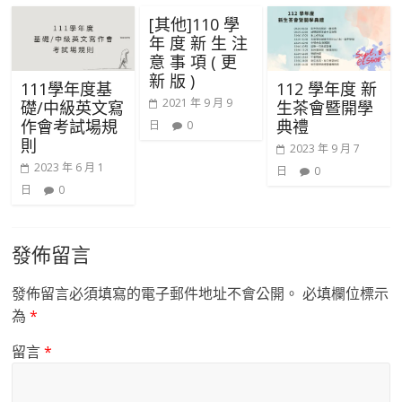
[其他]110 學
年 度 新 生 注
意 事 項 ( 更
新 版 )
111學年度基
112 學年度 新
2021 年 9 月 9
礎/中級英文寫
生茶會暨開學
作會考試場規
典禮
日
0
則
2023 年 9 月 7
2023 年 6 月 1
日
0
日
0
發佈留言
發佈留言必須填寫的電子郵件地址不會公開。
必填欄位標示
為
*
留言
*