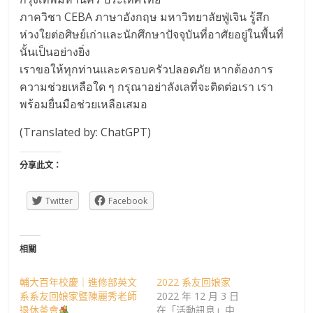
ภาควิชา CEBA ภาษาอังกฤษ มหาวิทยาลัยฟู่เจิน รู้สึก
ห่วงใยต่อศิษย์เก่าและนักศึกษาปัจจุบันที่อาศัยอยู่ในพื้นที่
นั้นเป็นอย่างยิ่ง
เราขอให้ทุกท่านและครอบครัวปลอดภัย หากต้องการ
ความช่วยเหลือใด ๆ กรุณาอย่าลังเลที่จะติดต่อเรา เรา
พร้อมยื่นมือช่วยเหลือเสมอ
(Translated by: ChatGPT)
分享此文：
Twitter
Facebook
相關
輔大百年校慶｜進修部英文
2022 系友回娘家
系系友回娘家暨陳麗秀老師
2022 年 12 月 3 日
退休茶會
在「活動訊息」中