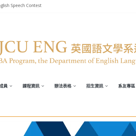
glish Speech Contest
部英文系系友回娘家暨陳麗秀老師退休茶會
轉譯競賽》
平安恢復
譯能力)
成員
課程資訊
辦法表格
招生資訊
系友專區
榮譽榜
第二屆