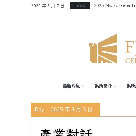
Skip
2026 年 8 月 7 日
Latest:
2025 Ms. Schaefer En
to
輔大百年校慶｜進修
content
第二屆《英千里文學X
為受災民眾祈禱，願
徵業務助理(需具備口
輔
最新消息
系所簡介
系所
仁
大
Day:
2025 年 3 月 3 日
學