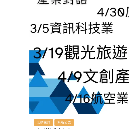
英
國
語
文
學
系
進
修
活動訊息
系所公告