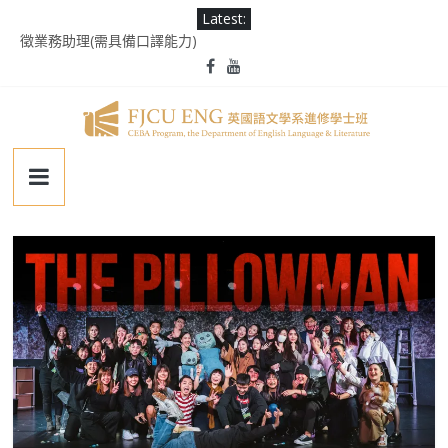
Skip
Latest:
to
徵業務助理(需具備口譯能力)
content
2025 Ms. Schaefer English Speech Contest
輔大百年校慶｜進修部英文系系友回娘家暨陳麗秀老師退休茶會
第二屆《英千里文學X轉譯競賽》
為受災民眾祈禱，願平安恢復
輔
仁
大
學
英