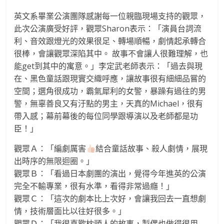
班
英文系畢業公演團隊感謝每一位親臨現場支持的觀眾，
此次公演廣受好評，觀眾Sharon表示：「演員台詞流
利、音效跟燈光的效果很足、轉場順暢，劇情起承轉合
很棒，會讓觀眾深陷其中。 故事不會讓人很難理解，也
能get到其中的寓意。」李定武老師表示：「過去與現
在、黑色童話跟現實交織呼應，讓故事很有細細品嘗的
空間；選角很成功，霸氣犀利的女警，暴躁有過往的男
警，無辜善良又有汙點的男主，天真的Michael，很有
帶入感；幕前幕後的每位同學跟導演以及老師都是功
臣！」
觀眾Ａ：「編劇厲害
結合童話故事、殺人劇情，展現
出時序的無限迴圈。」
觀眾Ｂ：「看過日本劇團的演出，覺得今年進英的公演
完全不輸專業，很有水準，看得非常過癮！」
觀眾Ｃ：「這次的劇本比上次好，會讓我回去一直想劇
情，技術層面比以往好很多。」
觀眾Ｄ：「我很喜歡枕頭人的故事，製偶也做得很用