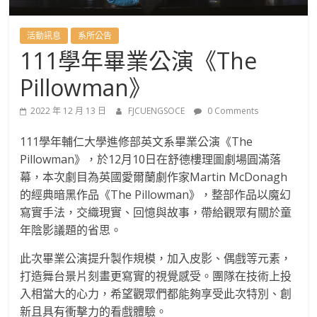
國
語
活動訊息
系所公告
111學年畢業公演《The
文
Pillowman》
學
2022 年 12 月 13 日
FJCUENGSOCE
0 Comments
111學年輔仁大學進修部英文系畢業公演《The
系
Pillowman》，於12月10日在舒德樓理圖劇場圓滿落
幕，本次劇目為英國愛爾蘭劇作家Martin McDonagh
進
的經典暗黑作品《The Pillowman》，整部作品以魔幻
寫實手法，交織現實、回憶與故事，帶給觀眾有關於童
修
年陰影議題的省思。
此次畢業公演提升製作規模，加入皮影、偶戲等元素，
學
打造舞台景片刻畫更寫實的視覺感受。團隊在技術上投
入相當大的心力，希望觀眾們都能夠享受此次特別、創
士
新且具有衝擊力的看戲體驗。