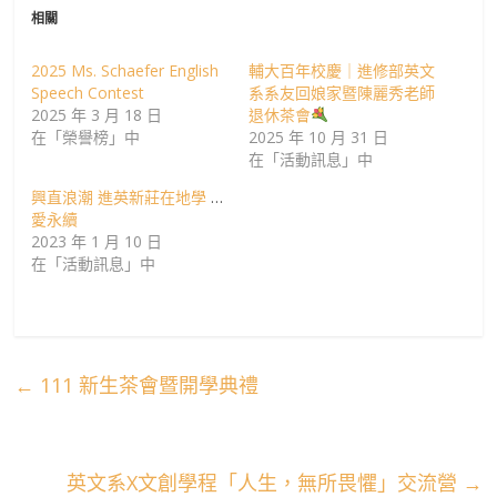
相關
2025 Ms. Schaefer English
輔大百年校慶｜進修部英文
Speech Contest
系系友回娘家暨陳麗秀老師
2025 年 3 月 18 日
退休茶會
在「榮譽榜」中
2025 年 10 月 31 日
在「活動訊息」中
興直浪潮 進英新莊在地學 讓
愛永續
2023 年 1 月 10 日
在「活動訊息」中
←
111 新生茶會暨開學典禮
英文系X文創學程「人生，無所畏懼」交流營
→