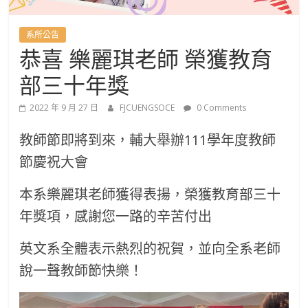
國
語
系所公告
恭喜 樂麗琪老師 榮獲教育
文
部三十年獎
學
2022 年 9 月 27 日
FJCUENGSOCE
0 Comments
系
教師節即將到來，輔大舉辦111學年度教師
節慶祝大會
進
本系樂麗琪老師獲得表揚，榮獲教育部三十
修
年獎項，感謝您一路的辛苦付出
英文系全體表示熱烈的祝賀，並向全系老師
學
說一聲教師節快樂！
士