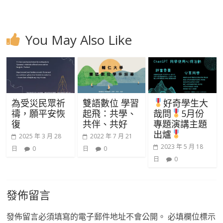
You May Also Like
為受災民眾祈
雙語數位 學習
好奇學生大
禱，願平安恢
起飛：共學、
哉問
5月份
復
共伴、共好
專題演講主題
出爐
2025 年 3 月 28
2022 年 7 月 21
2023 年 5 月 18
日
0
日
0
日
0
發佈留言
發佈留言必須填寫的電子郵件地址不會公開。
必填欄位標示