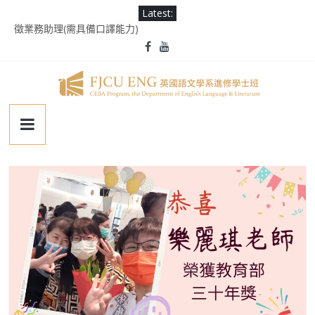
Skip
Latest:
為受災民眾祈禱，願平安恢復
to
徵業務助理(需具備口譯能力)
content
2025 Ms. Schaefer English Speech Contest
輔大百年校慶｜進修部英文系系友回娘家暨陳麗秀老師退休茶會
第二屆《英千里文學X轉譯競賽》
輔
仁
大
學
英