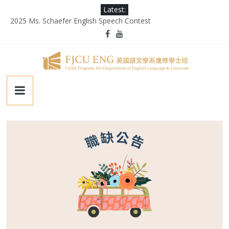
Skip
Latest:
徵業務助理(需具備口譯能力)
to
2025 Ms. Schaefer English Speech Contest
content
輔大百年校慶｜進修部英文系系友回娘家暨陳麗秀老師退休茶會
第二屆《英千里文學X轉譯競賽》
為受災民眾祈禱，願平安恢復
輔
仁
大
學
英