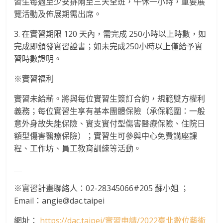
習生每週至少安排兩至三天全班，午休一小時，重要展
覽活動及佈展期需出席。
3. 在實習期限 120 天內，需完成 250小時以上時數，如
完成即頒發實習證書；如未完成250小時以上僅給予實
習時數證明。
※實習福利
實習未給薪。將與每位實習生簽訂合約，規範雙方權利
義務；每位實習生享有基本團體保險（承保範圍：一般
意外身故失能保險、實支實付型傷害醫療保險、住院日
額型傷害醫療保險）；實習生可參與中心免費講座課
程、工作坊、員工教育訓練等活動。
＿
※實習計畫聯絡人：02-28345066#205 蘇小姐 ；
Email：angie@dac.taipei
網址：
https://dac.taipei/實習申請/2022臺北數位藝術