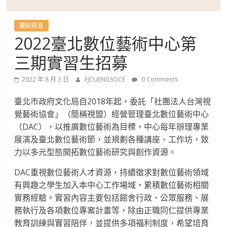
國
語
職缺訊息
2022臺北數位藝術中心第
文
三期實習生招募
學
2022 年 8 月 3 日
FJCUENGSOCE
0 Comments
臺北市政府文化局自2018年起，委託「社團法人台灣視
系
覺藝術協會」（簡稱視盟）經營管理臺北數位藝術中心
（DAC），以推廣數位藝術為目標，中心每年辦理專業
進
展演及臺北數位藝術節，並規劃各種講座、工作坊，致
力以多元型態開拓數位藝術研究與創作資源。
修
DAC重視數位藝術人才資源，持續徵求對數位藝術領域
有興趣之學生加入本中心工作場域，累積數位藝術相關
學
實務經驗。實習內容主要包括館舍行政、公眾服務、展
務執行及各項數位專案計畫等，除由正職同仁提供專業
士
教育訓練與實習陪伴，並提供多項福利制度，希望培育