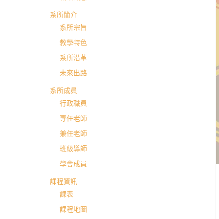
英
系所簡介
系所宗旨
國
教學特色
系所沿革
語
未來出路
文
系所成員
行政職員
學
專任老師
兼任老師
系
班級導師
學會成員
進
課程資訊
課表
修
課程地圖