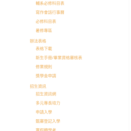
學
輔系必修科目表
寫作會話行事曆
士
必修科目表
暑修專區
班
辦法表格
表格下載
新生手冊/畢業資格審核表
修業規則
獎學金申請
招生資訊
招生資訊網
多元專長培力
申請入學
甄審登記入學
寒假轉學考