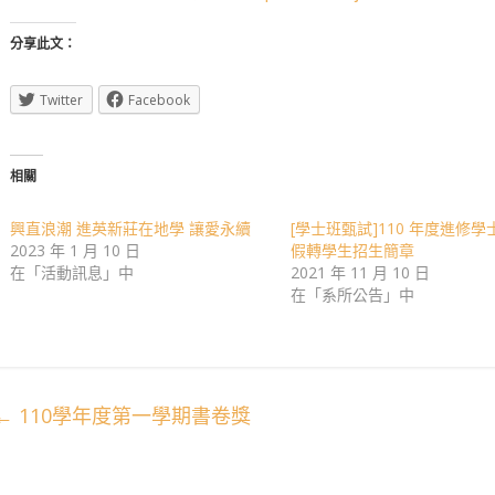
分享此文：
Twitter
Facebook
相關
興直浪潮 進英新莊在地學 讓愛永續
[學士班甄試]110 年度進修學
2023 年 1 月 10 日
假轉學生招生簡章
在「活動訊息」中
2021 年 11 月 10 日
在「系所公告」中
←
110學年度第一學期書卷獎