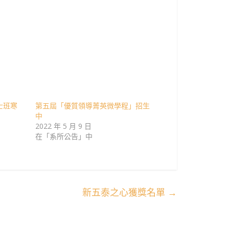
士班寒
第五屆「優質領導菁英微學程」招生
中
2022 年 5 月 9 日
在「系所公告」中
新五泰之心獲獎名單
→