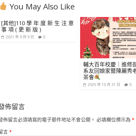
You May Also Like
[其他]110 學 年 度 新 生 注 意
事 項 ( 更 新 版 )
2021 年 9 月 9 日
0
輔大百年校慶｜進修
系友回娘家暨陳麗秀
茶會
2025 年 10 月 31 日
0
發佈留言
發佈留言必須填寫的電子郵件地址不會公開。
必填欄位標示為
*
留言
*