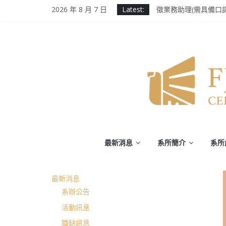
Skip
2026 年 8 月 7 日
Latest:
徵業務助理(需具備口
to
2025 Ms. Schaefer En
content
輔大百年校慶｜進修
第二屆《英千里文學X
為受災民眾祈禱，願
輔
最新消息
系所簡介
系所
仁
最新消息
大
系辦公告
學
活動訊息
職缺訊息