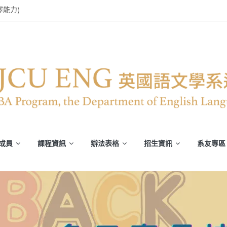
譯能力)
glish Speech Contest
部英文系系友回娘家暨陳麗秀老師退休茶會
轉譯競賽》
平安恢復
成員
課程資訊
辦法表格
招生資訊
系友專區