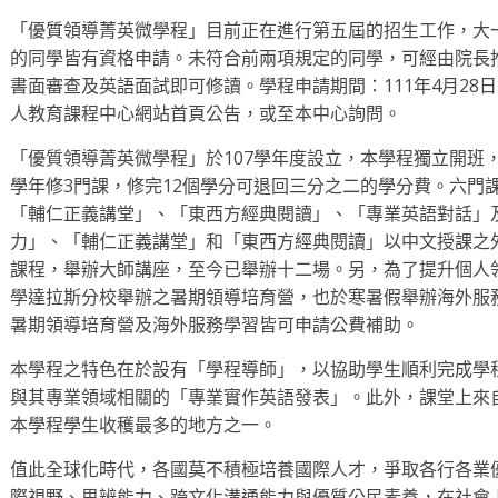
「優質領導菁英微學程」目前正在進行第五屆的招生工作，大一
的同學皆有資格申請。未符合前兩項規定的同學，可經由院長
書面審查及英語面試即可修讀。學程申請期間：111年4月28日
人教育課程中心網站首頁公告，或至本中心詢問。
「優質領導菁英微學程」於107學年度設立，本學程獨立開班
學年修3門課，修完12個學分可退回三分之二的學分費。六門
「輔仁正義講堂」、「東西方經典閱讀」、「專業英語對話」
力」、「輔仁正義講堂」和「東西方經典閱讀」以中文授課之
課程，舉辦大師講座，至今已舉辦十二場。另，為了提升個人
學達拉斯分校舉辦之暑期領導培育營，也於寒暑假舉辦海外服
暑期領導培育營及海外服務學習皆可申請公費補助。
本學程之特色在於設有「學程導師」，以協助學生順利完成學
與其專業領域相關的「專業實作英語發表」。此外，課堂上來
本學程學生收穫最多的地方之一。
值此全球化時代，各國莫不積極培養國際人才，爭取各行各業
際視野、思辨能力、跨文化溝通能力與優質公民素養，在社會