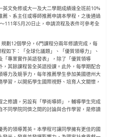
英文免修或大一及大二學期成績達全班前10%
推薦、系主任或導師推薦申請本學程，之後通過
～111年5月20日止，申請流程及表件可參考全
，規劃12個學分，6門課程分兩年修讀完成，每
課程如下：「全球化議題」、「優質領導力」、
及「專業實作英語發表」，除了「優質領導
外，其餘課程皆全英語授課。此外，每學期配合
領導力及競爭力，每年推薦學生參加美國德州大
務學習，以開拓學生國際視野、培育人文關懷，
程之修讀，另設有「學術導師」，輔導學生完成
自不同學院同儕之間的討論與合作學習，是修讀
優秀的領導菁英。本學程可讓同學擁有更佳的國
上發光、發亮並發揮影響力，為國家社會貢獻一