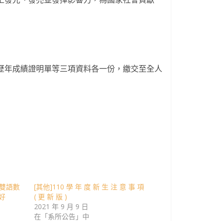
、歷年成績證明單等三項資料各一份，繳交至全人
雙語數
[其他]110 學 年 度 新 生 注 意 事 項
好
( 更 新 版 )
2021 年 9 月 9 日
在「系所公告」中