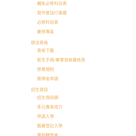
學
輔系必修科目表
寫作會話行事曆
士
必修科目表
暑修專區
班
辦法表格
表格下載
新生手冊/畢業資格審核表
修業規則
獎學金申請
招生資訊
招生資訊網
多元專長培力
申請入學
甄審登記入學
寒假轉學考