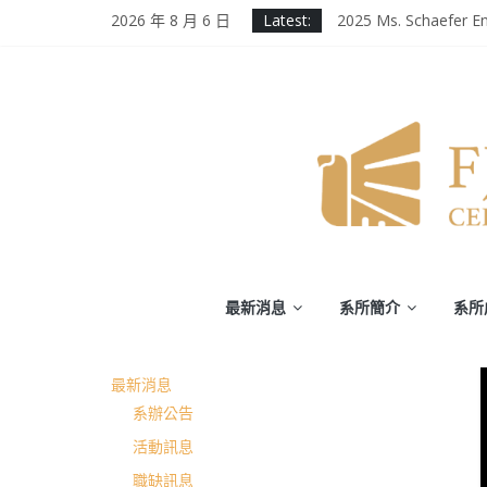
Skip
2026 年 8 月 6 日
Latest:
2025 Ms. Schaefer En
to
輔大百年校慶｜進修
content
第二屆《英千里文學X
為受災民眾祈禱，願
徵業務助理(需具備口
輔
最新消息
系所簡介
系所
仁
最新消息
大
系辦公告
學
活動訊息
職缺訊息