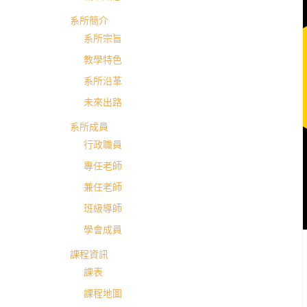
英
系所簡介
系所宗旨
國
教學特色
系所沿革
語
未來出路
文
系所成員
行政職員
學
專任老師
兼任老師
系
班級導師
學會成員
進
課程資訊
課表
修
課程地圖