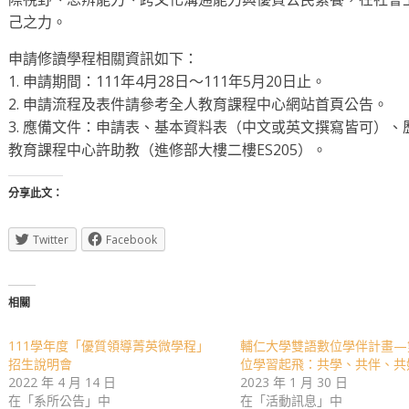
己之力。
申請修讀學程相關資訊如下：
1. 申請期間：111年4月28日～111年5月20日止。
2. 申請流程及表件請參考全人教育課程中心網站首頁公告。
3. 應備文件：申請表、基本資料表（中文或英文撰寫皆可）
教育課程中心許助教（進修部大樓二樓ES205）。
分享此文：
Twitter
Facebook
相關
111學年度「優質領導菁英微學程」
輔仁大學雙語數位學伴計畫—
招生說明會
位學習起飛：共學、共伴、共
2022 年 4 月 14 日
2023 年 1 月 30 日
在「系所公告」中
在「活動訊息」中