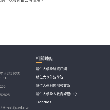
相關連結
輔仁大學全球資訊網
中正路510號
輔仁大學外語學院
S510)
輔仁大學日間部英文系
205
輔仁大學全人教育課程中心
052825
Tronclass
83@mail.fju.edu.tw