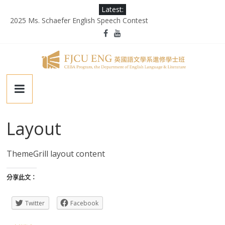
Skip
Latest:
to
2025 Ms. Schaefer English Speech Contest
content
輔大百年校慶｜進修部英文系系友回娘家暨陳麗秀老師退休茶會
第二屆《英千里文學X轉譯競賽》
為受災民眾祈禱，願平安恢復
徵業務助理(需具備口譯能力)
輔
仁
Layout
大
ThemeGrill layout content
學
分享此文：
英
Twitter
Facebook