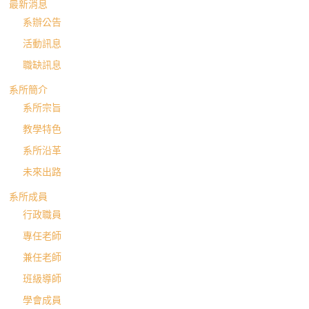
國
最新消息
系辦公告
語
活動訊息
文
職缺訊息
系所簡介
學
系所宗旨
教學特色
系
系所沿革
未來出路
進
系所成員
修
行政職員
專任老師
學
兼任老師
班級導師
士
學會成員