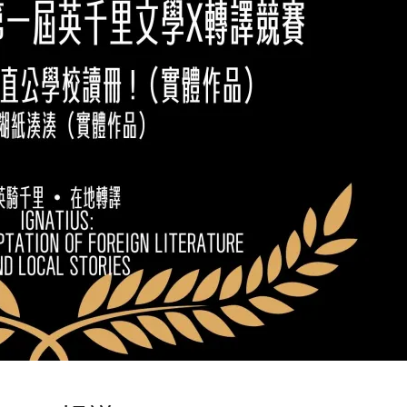
榮譽榜
活動訊息
系所公告
民報 Taiwan People New
(報導)
2024 年 4 月 17 日
FJCUENGSOCE