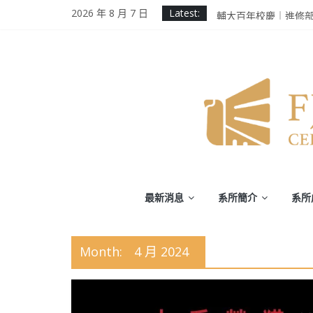
Skip
2025 Ms. Schaefer En
2026 年 8 月 7 日
Latest:
to
輔大百年校慶｜進修
第二屆《英千里文學X
content
為受災民眾祈禱，願
徵業務助理(需具備口
輔
最新消息
系所簡介
系所
仁
大
Month:
4 月 2024
學