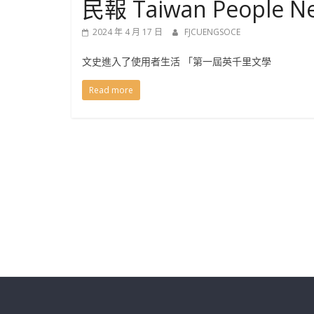
民報 Taiwan People N
學
2024 年 4 月 17 日
FJCUENGSOCE
士
文史進入了使用者生活 「第一屆英千里文學
班
Read more