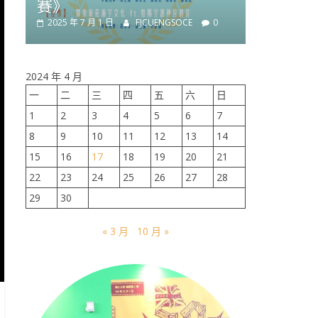
賽》
2025 年 7 月 1 日
FJCUENGSOCE
0
榮譽榜
活
2024 年 4 月
s
2025 Ms
一
二
三
四
五
六
日
Speech 
1
2
3
4
5
6
7
2025 年 3 月
8
9
10
11
12
13
14
15
16
17
18
19
20
21
22
23
24
25
26
27
28
29
30
« 3 月
10 月 »