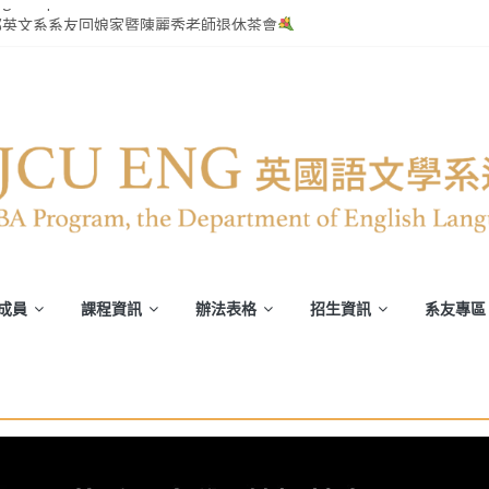
glish Speech Contest
部英文系系友回娘家暨陳麗秀老師退休茶會
轉譯競賽》
平安恢復
譯能力)
成員
課程資訊
辦法表格
招生資訊
系友專區