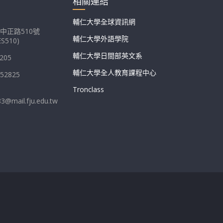
相關連結
輔仁大學全球資訊網
中正路510號
輔仁大學外語學院
S510)
輔仁大學日間部英文系
205
輔仁大學全人教育課程中心
052825
Tronclass
83@mail.fju.edu.tw