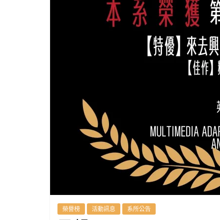
英
國
語
文
學
系
進
修
榮譽榜
活動訊息
系所公告