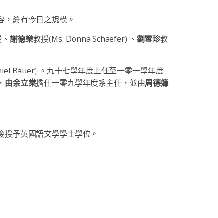
容，終有今日之規模。
授、
謝德樂
教授(Ms. Donna Schaefer) 、
劉雪珍
教
Daniel Bauer) 。九十七學年度上任至一零一學年度
，
由余立棠
擔任一零九學年度系主任，並由
周德嬚
後授予英國語文學學士學位。