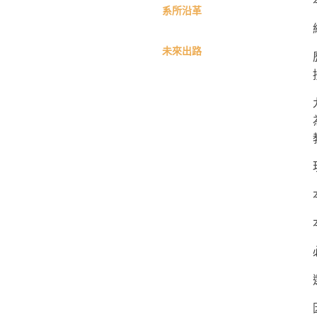
系所沿革
英
國
未來出路
語
文
學
系
進
修