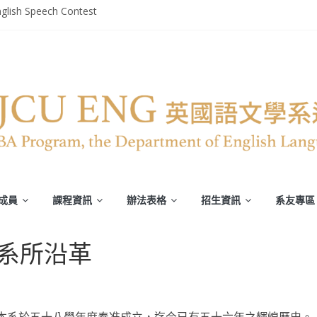
glish Speech Contest
部英文系系友回娘家暨陳麗秀老師退休茶會
轉譯競賽》
平安恢復
譯能力)
成員
課程資訊
辦法表格
招生資訊
系友專區
系所沿革
本系於五十八學年度奉准成立，迄今已有五十六年之輝煌歷史。