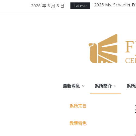
Skip
2025 Ms. Schaefer En
2026 年 8 月 8 日
Latest:
to
輔大百年校慶｜進修
content
第二屆《英千里文學X
為受災民眾祈禱，願
徵業務助理(需具備口
輔
最新消息
系所簡介
系所
仁
系
所
宗旨
大
教學特色
學