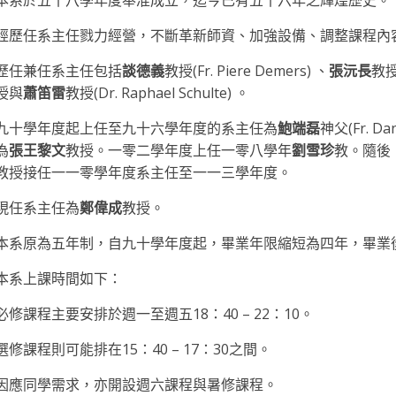
經歷任系主任戮力經營，不斷革新師資、加強設備、調整課程內
歷任兼任系主任包括
談德義
教授(Fr. Piere Demers) 、
張沅長
教
授與
蕭笛雷
教授(Dr. Raphael Schulte) 。
九十學年度起上任至九十六學年度的系主任為
鮑端磊
神父(Fr. 
為
張王黎文
教授。一零二學年度上任一零八學年
劉雪珍
教。隨後
教授接任一一零學年度系主任至一一三學年度。
現任系主任為
鄭偉成
教授。
本系原為五年制，自九十學年度起，畢業年限縮短為四年，畢業
本系上課時間如下：
必修課程主要安排於週一至週五18：40 – 22：10。
選修課程則可能排在15：40 – 17：30之間。
因應同學需求，亦開設週六課程與暑修課程。