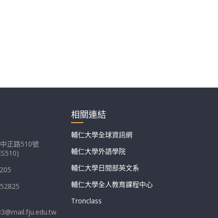
相關連結
輔仁大學全球資訊網
中正路510號
輔仁大學外語學院
S510)
輔仁大學日間部英文系
205
輔仁大學全人教育課程中心
052825
Tronclass
83@mail.fju.edu.tw