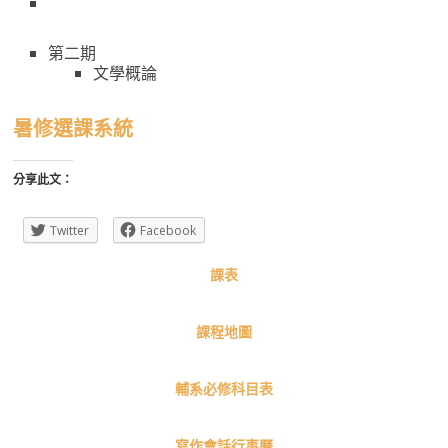
國
語
第二期
文學概論
文
暑修選課系統
學
分享此文：
系
Twitter
Facebook
進
課表
修
課程地圖
學
輔系必修科目表
士
寫作會話行事曆