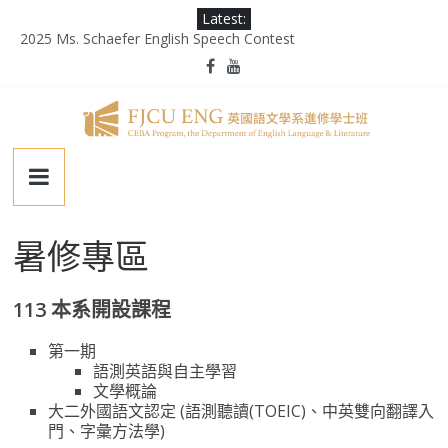
Skip
Latest:
to
2025 Ms. Schaefer English Speech Contest
content
輔大百年校慶｜進修部英文系系友回娘家暨陳麗秀老師退休茶會
第二屆《英千里文學X轉譯競賽》
為受災民眾祈禱，願平安恢復
徵業務助理(需具備口譯能力)
輔
仁
暑修專區
大
113 本系開設課程
學
第一期
語測英語與自主學習
英
文學概論
大二外國語文認定 (語測聽讀(TOEIC)、中英雙向翻譯入
門、字彙方法學)