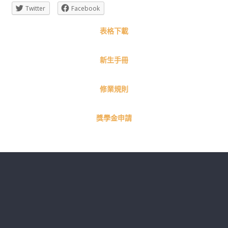
國
Twitter
Facebook
語
表格下載
文
新生手冊
學
修業規則
系
獎學金申請
進
修
學
士