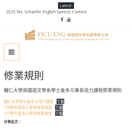
Skip
Latest:
to
2025 Ms. Schaefer English Speech Contest
content
輔大百年校慶｜進修部英文系系友回娘家暨陳麗秀老師退休茶會
第二屆《英千里文學X轉譯競賽》
為受災民眾祈禱，願平安恢復
徵業務助理(需具備口譯能力)
輔
仁
修業規則
大
輔仁大學英國語文學系學士後多元專長培力課程修業規則
學
輔仁大學學士後多元培力課程
下載
108學年度含入學後修業規定
下載
英
107學年度含入學前修業規定
下載
分享此文：